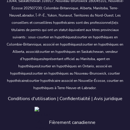
13044, Saskatchewan 316917, Nouveau-Brunswick 180045101, Nouvelle-
Écosse 202507230; Colombie-Britannique, Alberta, Manitoba, Terre-
Neuve/Labrador, Î.-P.-É., Yukon, Nunavut, Territoires du Nord-Ouest. Les
conseillers et conseillères hypothécaires sont des professionnel(le)s
titulaires de permis qui ont un statut équivalent aux titres provinciaux
suivants : sous-courtier en hypothèques/courtier en hypothèques en
Colombie-Britannique, associé en hypothèques/courtier en hypothèques en
Alberta, associé/courtier en hypothèques en Saskatchewan, vendeur
d’hypothèques/représentant officiel au Manitoba, agent en
hypothèques/courtier en hypothèques en Ontario, associé en
hypothèques/courtier en hypothèques au Nouveau-Brunswick, courtier
hypothécaire/courtier hypothécaire associé en Nouvelle-Écosse, courtier en
hypothèques à Terre-Neuve-et-Labrador.
Conditions d'utilisation
|
Confidentialité
|
Avis juridique
Fièrement canadienne