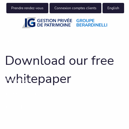
Skip to main content
Prendre rendez-vous
Connexion comptes clients
English
Notre équipe
Notre clientèle
Download our free
Ce que nous faisons
whitepaper
Perspectives
Pour nous joindre
Centre du client